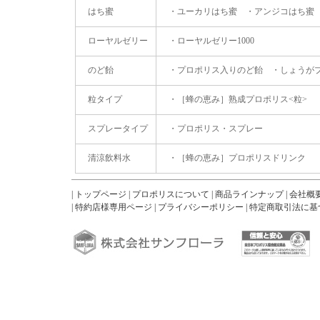
はち蜜
・
ユーカリはち蜜
・
アンジコはち蜜
ローヤルゼリー
・
ローヤルゼリー1000
のど飴
・
プロポリス入りのど飴
・
しょうが
粒タイプ
・
［蜂の恵み］熟成プロポリス<粒>
スプレータイプ
・
プロポリス・スプレー
清涼飲料水
・
［蜂の恵み］プロポリスドリンク
|
トップページ
|
プロポリスについて
|
商品ラインナップ
|
会社概
|
特約店様専用ページ
|
プライバシーポリシー
|
特定商取引法に基